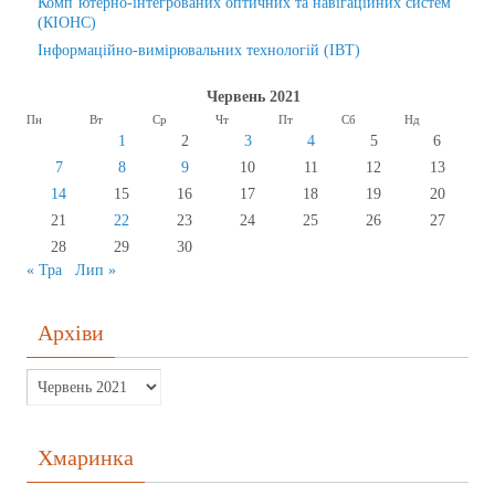
Комп’ютерно-інтегрованих оптичних та навігаційних систем
(КІОНС)
Інформаційно-вимірювальних технологій (ІВТ)
Червень 2021
Пн
Вт
Ср
Чт
Пт
Сб
Нд
1
2
3
4
5
6
7
8
9
10
11
12
13
14
15
16
17
18
19
20
21
22
23
24
25
26
27
28
29
30
« Тра
Лип »
Архіви
Хмаринка