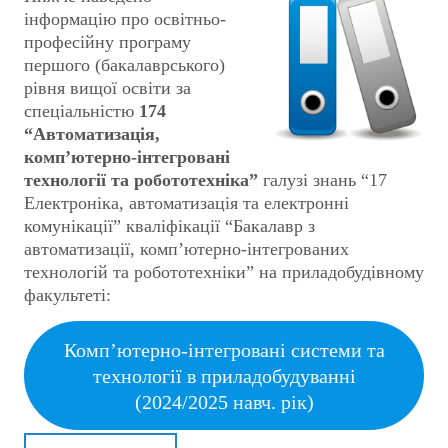
інформацію про освітньо-
професійну програму
першого (бакалаврського)
рівня вищої освіти за
спеціальністю
174
“Автоматизація,
комп’ютерно-інтегровані
технології та робототехніка”
галузі знань “17
Електроніка, автоматизація та електронні
комунікації” кваліфікації “Бакалавр з
автоматизації, комп’ютерно-інтегрованих
технологій та робототехніки” на приладобудівному
факультеті:
Комп’ютерно-інтегровані системи та
технології в приладобудуванні
(2024/2025 навч. рік)