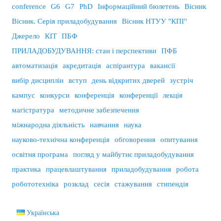
conference
G6
G7
PhD
Інформаційний бюлетень
Вісник
Вісник. Серія приладобудування
Вісник НТУУ "КПІ"
Джерело
КІТ
ПБФ
ПРИЛАДОБУДУВАННЯ: стан і перспективи
ПФБ
автоматизація
акредитація
аспірантура
вакансії
вибір дисциплін
вступ
день відкритих дверей
зустріч
кампус
конкурси
конференція
конференції
лекція
магістратура
методичне забезпечення
міжнародна діяльність
навчання
наука
науково-технічна конференція
обговорення
опитування
освітня програма
погляд у майбутнє приладобудування
практика
працевлаштування
приладобудування
робота
робототехніка
розклад
сесія
стажування
стипендія
Українська