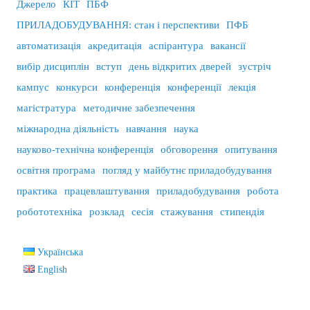
Джерело
КІТ
ПБФ
ПРИЛАДОБУДУВАННЯ: стан і перспективи
ПФБ
автоматизація
акредитація
аспірантура
вакансії
вибір дисциплін
вступ
день відкритих дверей
зустріч
кампус
конкурси
конференція
конференції
лекція
магістратура
методичне забезпечення
міжнародна діяльність
навчання
наука
науково-технічна конференція
обговорення
опитування
освітня програма
погляд у майбутнє приладобудування
практика
працевлаштування
приладобудування
робота
робототехніка
розклад
сесія
стажування
стипендія
Українська
English