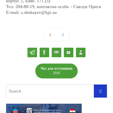
корпус 1, кiмн. 171 (5)
Тел: 204-80-19, контактна особа – Савлук Орися
E-mail: s.shukayev@kpi.ua
1
2
Чат для вступників
2026