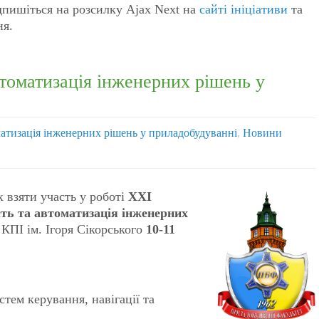
ідпишіться на розсилку Ajax Next на
сайті ініціативи
та
ня.
томатизація інженерних рішень у
матизація інженерних рішень у приладобудуванні
,
Новини
 взяти участь у роботі
ХХІ
ть та автоматизація інженерних
в КПІ ім. Ігоря Сікорського
10-11
тем керування, навігації та