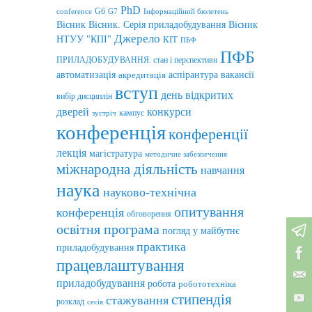
PhD
G6
conference
G7
Інформаційний бюлетень
Вісник
Вісник. Серія приладобудування
Вісник
Джерело
НТУУ "КПІ"
КІТ
ПБФ
ПФБ
ПРИЛАДОБУДУВАННЯ: стан і перспективи
автоматизація
аспірантура
вакансії
акредитація
вступ
день відкритих
вибір дисциплін
дверей
конкурси
кампус
зустріч
конференція
конференції
лекція
магістратура
методичне забезпечення
міжнародна діяльність
навчання
наука
науково-технічна
опитування
конференція
обговорення
освітня програма
погляд у майбутнє
практика
приладобудування
працевлаштування
приладобудування
робота
робототехніка
стипендія
стажування
розклад
сесія