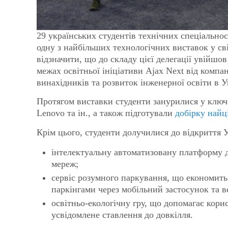
29 українських студентів технічних спеціально
одну з найбільших технологічних виставок у с
відзначити, що до складу цієї делегації увійшов
межах освітньої ініціативи Ajax Next від компа
винахідників та розвиток інженерної освіти в У
Протягом виставки студенти занурилися у ключо
Lenovo та ін., а також підготували
добірку найц
Крім цього, студенти долучилися до відкриття 
інтелектуальну автоматизовану платформу 
мереж;
сервіс розумного паркування, що економить 
паркінгами через мобільний застосунок та в
освітньо-екологічну гру, що допомагає кори
усвідомлене ставлення до довкілля.