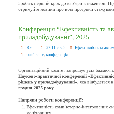
Зробіть перший крок до карʼєри в інженерії. П
отримуйте новини про нові програми стажуван
Конференція “Ефективність та ав
приладобудуванні”, 2025
Юлія
27.11.2025
Ефективність та авто
conference
,
конференція
Організаційний комітет запрошує усіх бажаючих
Науково-практичної конференції «Ефективніс
рішень у приладобудуванні»
, яка відбудеться 
грудня 2025 року
.
Напряки роботи конференції:
Ефективність комп’ютерно-інтегрованих сис
моніторингу.