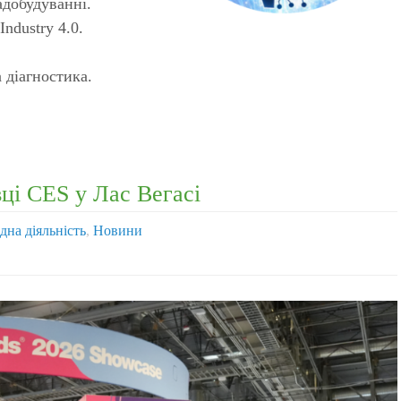
адобудуванні.
ndustry 4.0.
 діагностика.
вці CES у Лас Вегасі
на діяльність
,
Новини