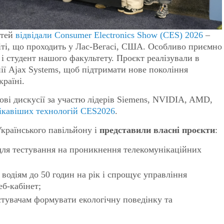
стей
відвідали Consumer Electronics Show (CES) 2026
–
віті, що проходить у Лас-Вегасі, США. Особливо приємно
 і студент нашого факультету. Проєкт реалізували в
нії Ajax Systems, щоб підтримати нове покоління
країні.
ві дискусії за участю лідерів Siemens, NVIDIA, AMD,
ікавіших технологій CES2026
.
Українського павільйону і
представили власні проєкти
:
для тестування на проникнення телекомунікаційних
водіям до 50 годин на рік і спрощує управління
еб-кабінет;
стувачам формувати екологічну поведінку та