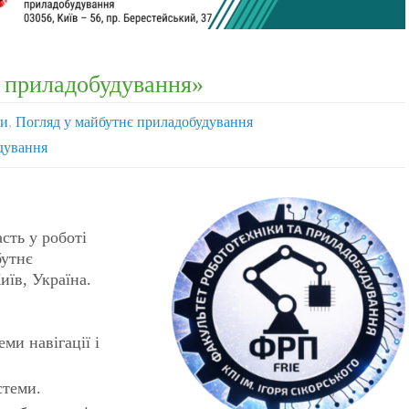
 приладобудування»
ни
,
Погляд у майбутнє приладобудування
дування
сть у роботі
бутнє
иїв, Україна.
ми навігації і
стеми.