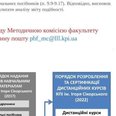
чальних посібників (п. 9.9-9.17). Відповідно, висновок
льтати аналізу звіту подібності.
яду Методичною комісією факультету
онну пошту
pbf_mc@lll.kpi.ua