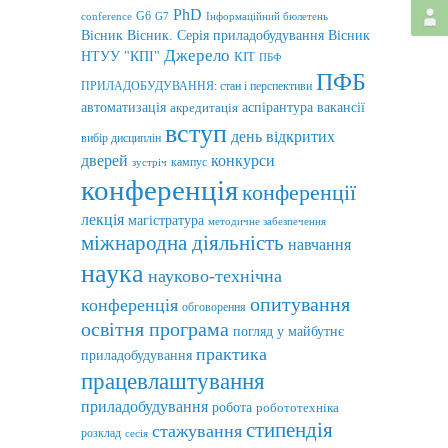
PhD
G6
conference
G7
Інформаційний бюлетень
Вісник
Вісник. Серія приладобудування
Вісник
Джерело
НТУУ "КПІ"
КІТ
ПБФ
ПФБ
ПРИЛАДОБУДУВАННЯ: стан і перспективи
автоматизація
аспірантура
вакансії
акредитація
вступ
день відкритих
вибір дисциплін
дверей
конкурси
кампус
зустріч
конференція
конференції
лекція
магістратура
методичне забезпечення
міжнародна діяльність
навчання
наука
науково-технічна
опитування
конференція
обговорення
освітня програма
погляд у майбутнє
практика
приладобудування
працевлаштування
приладобудування
робота
робототехніка
стипендія
стажування
розклад
сесія