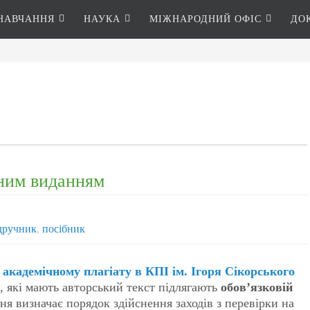
НАВЧАННЯ
НАУКА
МІЖНАРОДНИЙ ОФІС
ДО
ьним виданням
дручник
,
посібник
академічному плагіату в КПІ ім. Ігоря Сікорського
, які мають авторський текст підлягають
обов’язковій
ння визначає порядок здійснення заходів з перевірки на