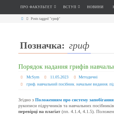
ПРО ФАКУЛЬТЕТ
ВСТУП
НОВИНИ
Posts tagged "гриф"
Позначка:
гриф
Порядок надання грифів навчал
McSym
11.05.2023
Методичні
гриф
,
навчальний посібник
,
начальне видання
,
пі
Згідно з
Положенням про систему запобігання 
рукописи підручників та навчальних посібників
перевірці на плагіат
(пп. 4.1.4, 4.1.5). Положе