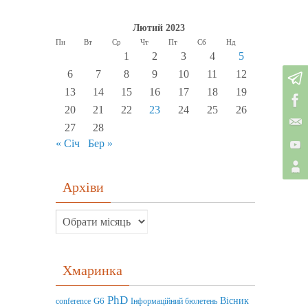
Лютий 2023
Пн
Вт
Ср
Чт
Пт
Сб
Нд
1
2
3
4
5
6
7
8
9
10
11
12
13
14
15
16
17
18
19
20
21
22
23
24
25
26
27
28
« Січ
Бер »
Архіви
Хмаринка
PhD
Вісник
G6
conference
Інформаційний бюлетень