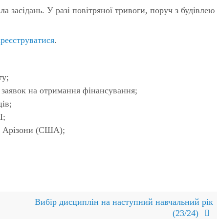
ала засідань. У разі повітряної тривоги, поруч з будівлею
ареєструватися
.
ту;
 заявок на отримання фінансування;
ів;
І;
ту Арізони (США);
Вибір дисциплін на наступний навчальний рік
(23/24)