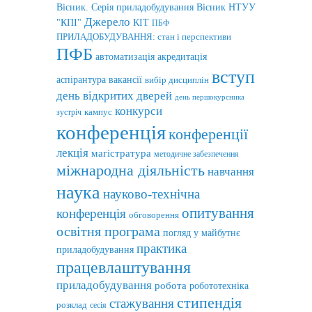
Вісник. Серія приладобудування
Вісник НТУУ
Джерело
"КПІ"
КІТ
ПБФ
ПРИЛАДОБУДУВАННЯ: стан і перспективи
ПФБ
автоматизація
акредитація
вступ
аспірантура
вакансії
вибір дисциплін
день відкритих дверей
день першокурсника
конкурси
кампус
зустріч
конференція
конференції
лекція
магістратура
методичне забезпечення
міжнародна діяльність
навчання
наука
науково-технічна
опитування
конференція
обговорення
освітня програма
погляд у майбутнє
практика
приладобудування
працевлаштування
приладобудування
робота
робототехніка
стипендія
стажування
розклад
сесія