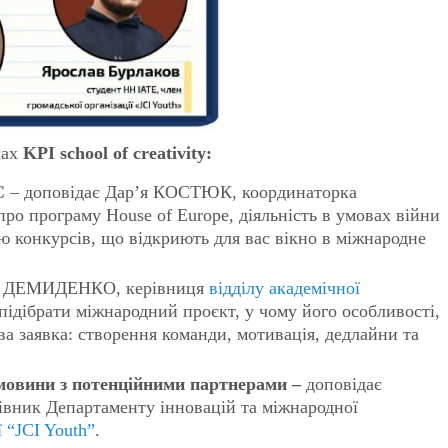
ках
KPI school of creativity:
С
– доповідає Дар’я КОСТЮК, координаторка
 про програму House of Europe, діяльність в умовах війни
лю конкурсів, що відкриють для вас вікно в міжнародне
га ДЕМИДЕНКО, керівниця
відділу академічної
 підібрати міжнародний проєкт, у чому його особливості,
ова заявка: створення команди, мотивація, дедлайни та
ремовини з потенційними партнерами –
доповідає
вник Департаменту інновацій та міжнародної
ї “JCI Youth”
.