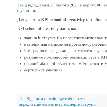
Захід відбудеться 25 лютого 2023 в корпус #6, з
є
укриття
.
Для участі в
KPI school of creativity
потрібно
з
KPI school of creativity дасть вам:
знання інструментів проєктного менеджмен
навички для написання проектно-грантових
інтеграцію в середовище ентузіастів-науковц
розуміння можливостей реалізації себе в КП
цікавий діалог зі студентством Університе
сертифікат учасника.
Відкрита онлайн-зустріч в рамках
акредитаційного візиту експертної групи