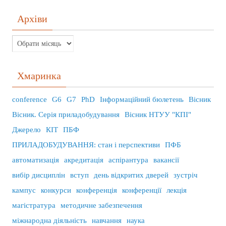
Архіви
Хмаринка
conference
G6
G7
PhD
Інформаційний бюлетень
Вісник
Вісник. Серія приладобудування
Вісник НТУУ "КПІ"
Джерело
КІТ
ПБФ
ПРИЛАДОБУДУВАННЯ: стан і перспективи
ПФБ
автоматизація
акредитація
аспірантура
вакансії
вибір дисциплін
вступ
день відкритих дверей
зустріч
кампус
конкурси
конференція
конференції
лекція
магістратура
методичне забезпечення
міжнародна діяльність
навчання
наука