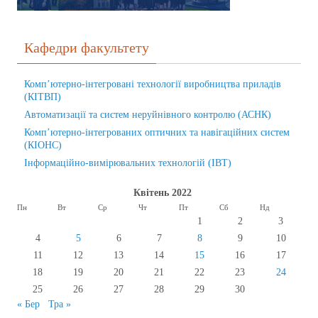
Кафедри факультету
Комп’ютерно-інтегровані технології виробництва приладів
(КІТВП)
Автоматизації та систем неруйнівного контролю (АСНК)
Комп’ютерно-інтегрованих оптичних та навігаційних систем
(КІОНС)
Інформаційно-вимірювальних технологій (ІВТ)
Квітень 2022
Пн
Вт
Ср
Чт
Пт
Сб
Нд
1
2
3
4
5
6
7
8
9
10
11
12
13
14
15
16
17
18
19
20
21
22
23
24
25
26
27
28
29
30
« Бер
Тра »