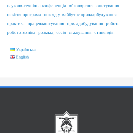
науково-технічна конференція
обговорення
опитування
освітня програма
погляд у майбутнє приладобудування
практика
працевлаштування
приладобудування
робота
робототехніка
розклад
сесія
стажування
стипендія
Українська
English