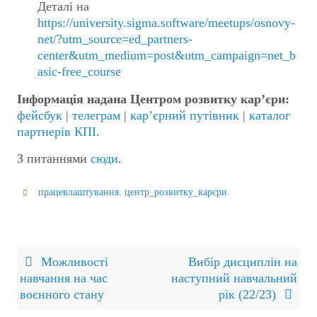
Деталі на
https://university.sigma.software/meetups/osnovy-
net/?utm_source=ed_partners-
center&utm_medium=post&utm_campaign=net_b
asic-free_course
Інформація надана Центром розвитку кар’єри:
фейсбук
|
телеграм
|
кар’єрний путівник
|
каталог
партнерів КПІ
.
З питаннями
сюди
.
,
.
працевлаштування
центр_розвитку_карєри
Можливості
Вибір дисциплін на
навчання на час
наступний навчальний
воєнного стану
рік (22/23)