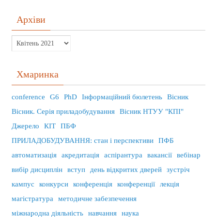
Архіви
Хмаринка
conference
G6
PhD
Інформаційний бюлетень
Вісник
Вісник. Серія приладобудування
Вісник НТУУ "КПІ"
Джерело
КІТ
ПБФ
ПРИЛАДОБУДУВАННЯ: стан і перспективи
ПФБ
автоматизація
акредитація
аспірантура
вакансії
вебінар
вибір дисциплін
вступ
день відкритих дверей
зустріч
кампус
конкурси
конференція
конференції
лекція
магістратура
методичне забезпечення
міжнародна діяльність
навчання
наука