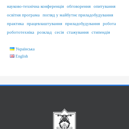
науково-технічна конференція
обговорення
опитування
освітня програма
погляд у майбутнє приладобудування
практика
працевлаштування
приладобудування
робота
робототехніка
розклад
сесія
стажування
стипендія
Українська
English