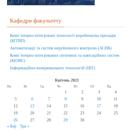
Кафедри факультету
Комп’ютерно-інтегровані технології виробництва приладів
(КІТВП)
Автоматизації та систем неруйнівного контролю (АСНК)
Комп’ютерно-інтегрованих оптичних та навігаційних систем
(КІОНС)
Інформаційно-вимірювальних технологій (ІВТ)
Квітень 2021
Пн
Вт
Ср
Чт
Пт
Сб
Нд
1
2
3
4
5
6
7
8
9
10
11
12
13
14
15
16
17
18
19
20
21
22
23
24
25
26
27
28
29
30
« Бер
Тра »