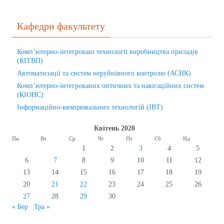
Кафедри факультету
Комп’ютерно-інтегровані технології виробництва приладів
(КІТВП)
Автоматизації та систем неруйнівного контролю (АСНК)
Комп’ютерно-інтегрованих оптичних та навігаційних систем
(КІОНС)
Інформаційно-вимірювальних технологій (ІВТ)
Квітень 2020
Пн
Вт
Ср
Чт
Пт
Сб
Нд
1
2
3
4
5
6
7
8
9
10
11
12
13
14
15
16
17
18
19
20
21
22
23
24
25
26
27
28
29
30
« Бер
Тра »