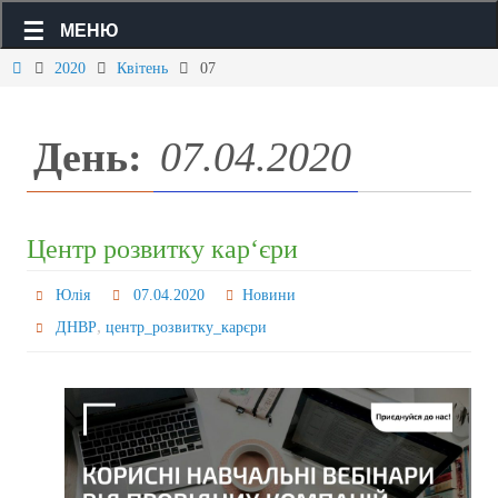
МЕНЮ
2020
Квітень
07
День:
07.04.2020
Центр розвитку кар‘єри
Юлія
07.04.2020
Новини
,
ДНВР
центр_розвитку_карєри