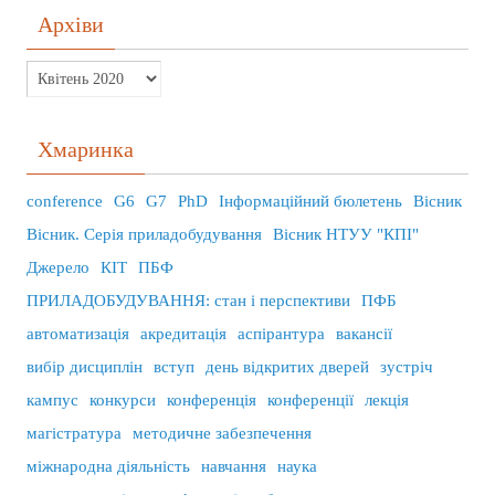
Архіви
Хмаринка
conference
G6
G7
PhD
Інформаційний бюлетень
Вісник
Вісник. Серія приладобудування
Вісник НТУУ "КПІ"
Джерело
КІТ
ПБФ
ПРИЛАДОБУДУВАННЯ: стан і перспективи
ПФБ
автоматизація
акредитація
аспірантура
вакансії
вибір дисциплін
вступ
день відкритих дверей
зустріч
кампус
конкурси
конференція
конференції
лекція
магістратура
методичне забезпечення
міжнародна діяльність
навчання
наука