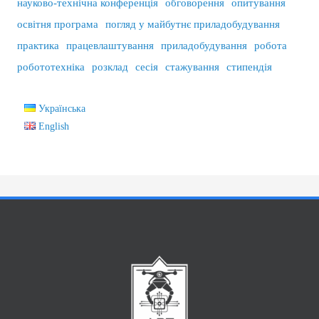
науково-технічна конференція
обговорення
опитування
освітня програма
погляд у майбутнє приладобудування
практика
працевлаштування
приладобудування
робота
робототехніка
розклад
сесія
стажування
стипендія
Українська
English