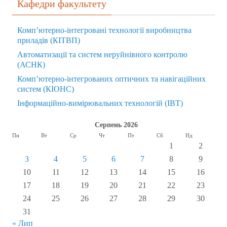
Кафедри факультету
Комп’ютерно-інтегровані технології виробництва
приладів (КІТВП)
Автоматизації та систем неруйнівного контролю
(АСНК)
Комп’ютерно-інтегрованих оптичних та навігаційних
систем (КІОНС)
Інформаційно-вимірювальних технологій (ІВТ)
Серпень 2026
Пн
Вт
Ср
Чт
Пт
Сб
Нд
1
2
3
4
5
6
7
8
9
10
11
12
13
14
15
16
17
18
19
20
21
22
23
24
25
26
27
28
29
30
31
« Лип