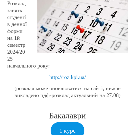
Розклад
занять
студенті
в денної
форми
на 1й
семестр
2024/20
25
навчального року:
http://roz.kpi.ua/
(розклад може оновлюватися на сайті; нижче
викладено пдф-розклад актуальний на 27.08)
Бакалаври
1 курс