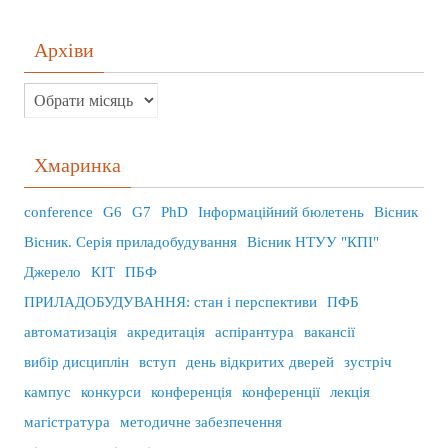
Архіви
Хмаринка
conference
G6
G7
PhD
Інформаційний бюлетень
Вісник
Вісник. Серія приладобудування
Вісник НТУУ "КПІ"
Джерело
КІТ
ПБФ
ПРИЛАДОБУДУВАННЯ: стан і перспективи
ПФБ
автоматизація
акредитація
аспірантура
вакансії
вибір дисциплін
вступ
день відкритих дверей
зустріч
кампус
конкурси
конференція
конференції
лекція
магістратура
методичне забезпечення