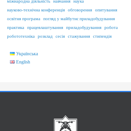
міжнародна діяльність
навчання
наука
науково-технічна конференція
обговорення
опитування
освітня програма
погляд у майбутнє приладобудування
практика
працевлаштування
приладобудування
робота
робототехніка
розклад
сесія
стажування
стипендія
Українська
English