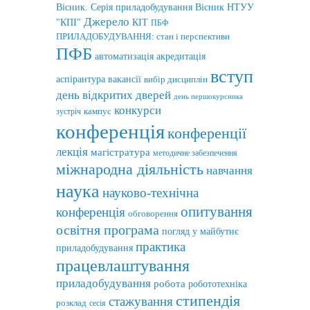
Вісник. Серія приладобудування
Вісник НТУУ
Джерело
"КПІ"
КІТ
ПБФ
ПРИЛАДОБУДУВАННЯ: стан і перспективи
ПФБ
автоматизація
акредитація
вступ
аспірантура
вакансії
вибір дисциплін
день відкритих дверей
день першокурсника
конкурси
кампус
зустріч
конференція
конференції
лекція
магістратура
методичне забезпечення
міжнародна діяльність
навчання
наука
науково-технічна
опитування
конференція
обговорення
освітня програма
погляд у майбутнє
практика
приладобудування
працевлаштування
приладобудування
робота
робототехніка
стипендія
стажування
розклад
сесія