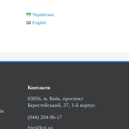
Українська
English
Контакти
03056, м. Київ, проспект
Берестейський, 37, 1-й корпус
ів
(044) 204-96-17
frie@kpi.ua