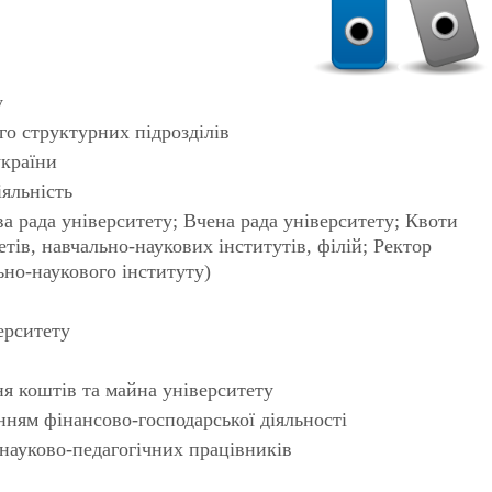
у
ого структурних підрозділів
україни
іяльність
а рада університету; Вчена рада університету; Квоти
етів, навчально-наукових інститутів, філій; Ректор
ьно-наукового інституту)
ерситету
я коштів та майна університету
нням фінансово-господарської діяльності
 науково-педагогічних працівників