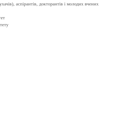
ухачів), аспірантів, докторантів і молодих вчених
тет
итету