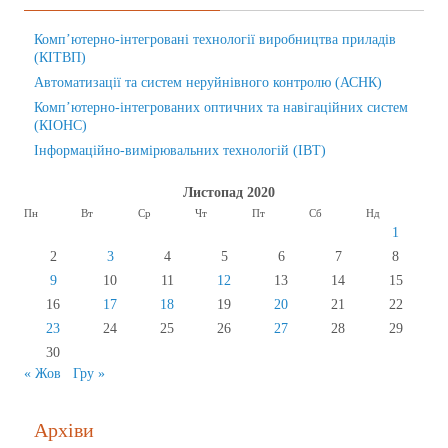
Комп’ютерно-інтегровані технології виробництва приладів
(КІТВП)
Автоматизації та систем неруйнівного контролю (АСНК)
Комп’ютерно-інтегрованих оптичних та навігаційних систем
(КІОНС)
Інформаційно-вимірювальних технологій (ІВТ)
Листопад 2020
Пн
Вт
Ср
Чт
Пт
Сб
Нд
1
2
3
4
5
6
7
8
9
10
11
12
13
14
15
16
17
18
19
20
21
22
23
24
25
26
27
28
29
30
« Жов
Гру »
Архіви