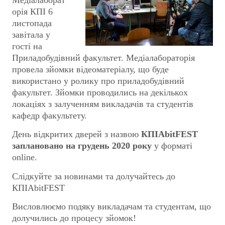
Медіалаборат
орія КПІ 6
листопада
завітала у
гості на
Приладобудівний факультет. Медіалабораторія
провела зйомки відеоматеріалу, що буде
використано у ролику про приладобудівний
факультет. Зйомки проводились на декількох
локаціях з залученням викладачів та студентів
кафедр факультету.
День відкритих дверей з назвою
КПІAbitFEST
заплановано на грудень 2020 року
у форматі
online.
Слідкуйте за новинами та долучайтесь до
КПІAbitFEST
Висловлюємо подяку викладачам та студентам, що
долучились до процесу зйомок!