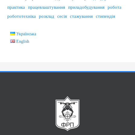
практика
працевлаштування
приладобудування
робота
робототехніка
розклад
сесія
стажування
стипендія
Українська
English