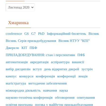
Хмаринка
conference
G6
G7
PhD
Інформаційний бюлетень
Вісник
Вісник. Серія приладобудування
Вісник НТУУ "КПІ"
Джерело
КІТ
ПБФ
ПРИЛАДОБУДУВАННЯ: стан і перспективи
ПФБ
автоматизація
акредитація
аспірантура
вакансії
вибір дисциплін
вступ
день відкритих дверей
зустріч
кампус
конкурси
конференція
конференції
лекція
магістратура
методичне забезпечення
міжнародна діяльність
навчання
наука
науково-технічна конференція
обговорення
опитування
освітня програма
погляд у майбутнє приладобудування