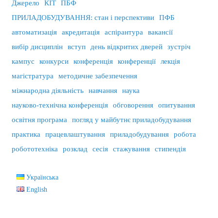
Джерело
КІТ
ПБФ
ПРИЛАДОБУДУВАННЯ: стан і перспективи
ПФБ
автоматизація
акредитація
аспірантура
вакансії
вибір дисциплін
вступ
день відкритих дверей
зустріч
кампус
конкурси
конференція
конференції
лекція
магістратура
методичне забезпечення
міжнародна діяльність
навчання
наука
науково-технічна конференція
обговорення
опитування
освітня програма
погляд у майбутнє приладобудування
практика
працевлаштування
приладобудування
робота
робототехніка
розклад
сесія
стажування
стипендія
Українська
English