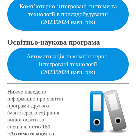
Комп’ютерно-інтегровані системи та
технології в приладобудуванні
(2023/2024 навч. рік)
Освітньо-наукова програма
Автоматизація та комп’ютерно-
інтегровані технології
(2023/2024 навч. рік)
Нижче наведено
інформацію про освітні
програми другого
(магістерського) рівня
вищої освіти за
спеціальністю
151
“Автоматизація та