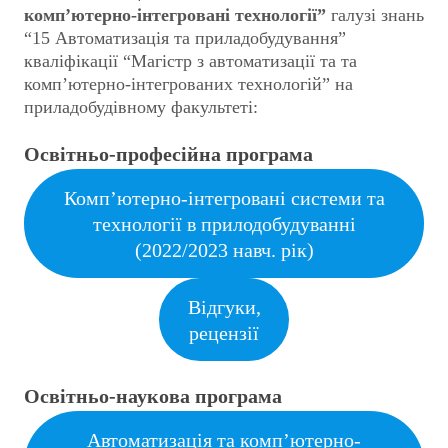
комп’ютерно-інтегровані технології”
галузі знань
“15 Автоматизація та приладобудування”
кваліфікації “Магістр з автоматизації та та
комп’ютерно-інтегрованих технологій” на
приладобудівному факультеті:
Освітньо-професійна програма
Комп’ютерно-інтегровані системи та
технології в прилодобудуванні
(2022/2023 навч. рік)
Відгуки,
рецензії
Освітньо-наукова програма
Автоматизація та комп’ютерно-