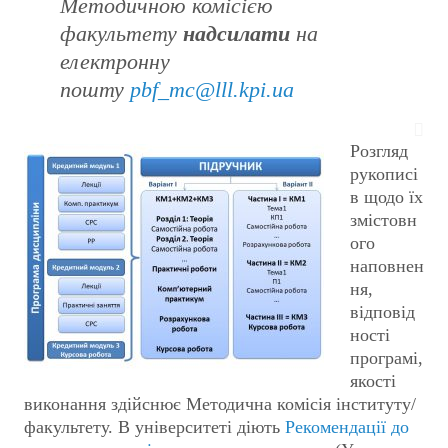
Методичною комісією
факультету
надсилати
на
електронну
пошту
pbf_mc@lll.kpi.ua
Розгляд
рукописі
в щодо їх
змістовн
ого
наповнен
ня,
відповід
ності
програмі,
якості
виконання здійснює Методична комісія інституту/
факультету. В університеті діють
Рекомендації до