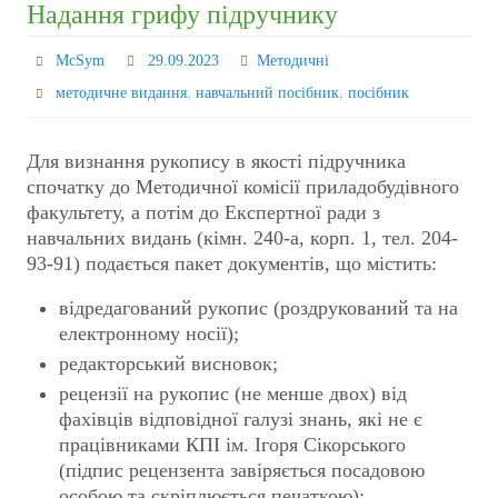
Надання грифу підручнику
McSym
29.09.2023
Методичні
,
,
методичне видання
навчальний посібник
посібник
Для визнання рукопису в якості підручника
спочатку до Методичної комісії приладобудівного
факультету, а потім до Експертної ради з
навчальних видань (кімн. 240-а, корп. 1, тел. 204-
93-91) подається пакет документів, що містить:
відредагований рукопис (роздрукований та на
електронному носії);
редакторський висновок;
рецензії на рукопис (не менше двох) від
фахівців відповідної галузі знань, які не є
працівниками КПІ ім. Ігоря Сікорського
(підпис рецензента завіряється посадовою
особою та скріплюється печаткою);