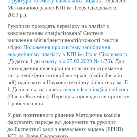
структури та змісту навчальних видань
(Ухвалено
Методичною радою КПІ ім. Ігоря Сікорського,
2023 р.).
Рукописи проходять перевірку на плагіат з
використанням спеціалізованої Системи
виявлення збігів/ідентичності/схожості текстів
згідно
Положення про систему запобігання
академічному плагіату в КПІ ім. Ігоря Сікорського
(Додаток 1 до
наказу від 25.02.2020 № 1/76
). Для
проходження перевірки на плагіат та отримання
звіту необхідно готовий матеріал (файл doc або
pdf) надіслати в Науково-технічну бібліотеку ім. Г.
І. Денисенка на адресу
olena.v.kosmina@gmail.com
(Олена Косьміна). Перевірка проводиться протягом
1 робочого дня.
У разі позитивного рішення Методична комісія
факультету передає всі документи та рукопис
до Експертної ради з навчальних видань (ЕРНВ)
КПІ ім. Ігоря Сікорського.