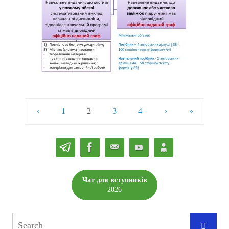
‹
1
2
3
4
›
»
Чат для вступників
2026