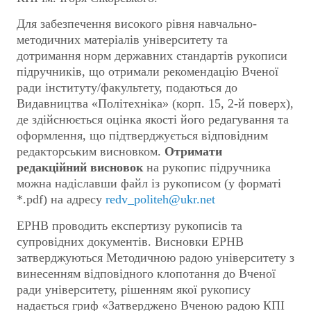
Для забезпечення високого рівня навчально-
методичних матеріалів університету та
дотримання норм державних стандартів рукописи
підручників, що отримали рекомендацію Вченої
ради інституту/факультету, подаються до
Видавництва «Політехніка» (корп. 15, 2-й поверх),
де здійснюється оцінка якості його редагування та
оформлення, що підтверджується відповідним
редакторським висновком.
Отримати
редакційний висновок
на рукопис підручника
можна надіславши файл із рукописом (у форматі
*.pdf) на адресу
redv_politeh@ukr.net
ЕРНВ проводить експертизу рукописів та
супровідних документів. Висновки ЕРНВ
затверджуються Методичною радою університету з
винесенням відповідного клопотання до Вченої
ради університету, рішенням якої рукопису
надається гриф «Затверджено Вченою радою КПІ