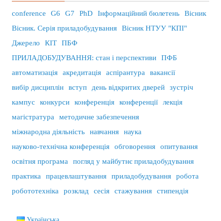
conference
G6
G7
PhD
Інформаційний бюлетень
Вісник
Вісник. Серія приладобудування
Вісник НТУУ "КПІ"
Джерело
КІТ
ПБФ
ПРИЛАДОБУДУВАННЯ: стан і перспективи
ПФБ
автоматизація
акредитація
аспірантура
вакансії
вибір дисциплін
вступ
день відкритих дверей
зустріч
кампус
конкурси
конференція
конференції
лекція
магістратура
методичне забезпечення
міжнародна діяльність
навчання
наука
науково-технічна конференція
обговорення
опитування
освітня програма
погляд у майбутнє приладобудування
практика
працевлаштування
приладобудування
робота
робототехніка
розклад
сесія
стажування
стипендія
Українська