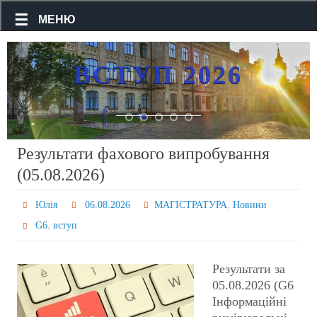
МЕНЮ
ВСТУП 2026
Результати фахового випробування
Дізнайся як вступити до
(05.08.2026)
КПІ ім. Ігоря Сікорського
на Факультет
,
Юлія
06.08.2026
МАГІСТРАТУРА
Новини
робототехніки та
,
G6
вступ
приладобудування!
Результати за
ДОКЛАДНІШЕ
05.08.2026 (G6
Інформаційні