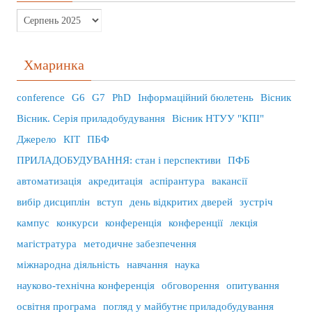
Хмаринка
conference
G6
G7
PhD
Інформаційний бюлетень
Вісник
Вісник. Серія приладобудування
Вісник НТУУ "КПІ"
Джерело
КІТ
ПБФ
ПРИЛАДОБУДУВАННЯ: стан і перспективи
ПФБ
автоматизація
акредитація
аспірантура
вакансії
вибір дисциплін
вступ
день відкритих дверей
зустріч
кампус
конкурси
конференція
конференції
лекція
магістратура
методичне забезпечення
міжнародна діяльність
навчання
наука
науково-технічна конференція
обговорення
опитування
освітня програма
погляд у майбутнє приладобудування