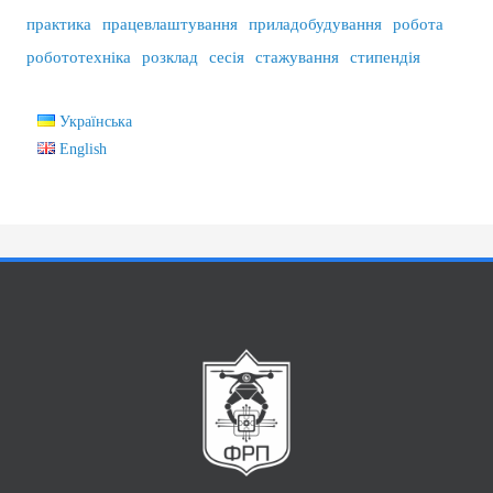
практика
працевлаштування
приладобудування
робота
робототехніка
розклад
сесія
стажування
стипендія
Українська
English