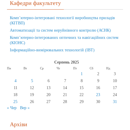
Кафедри факультету
Комп’ютерно-інтегровані технології виробництва приладів
(КІТВП)
Автоматизації та систем неруйнівного контролю (АСНК)
Комп’ютерно-інтегрованих оптичних та навігаційних систем
(КІОНС)
Інформаційно-вимірювальних технологій (ІВТ)
Серпень 2025
Пн
Вт
Ср
Чт
Пт
Сб
Нд
1
2
3
4
5
6
7
8
9
10
11
12
13
14
15
16
17
18
19
20
21
22
23
24
25
26
27
28
29
30
31
« Чер
Вер »
Архіви