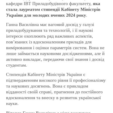
кафедри ІВТ Приладобудівного факультету,
яка
стала лауреатом стипендії Кабінету Міністрів
України для молодих вчених 2024 року
.
Ганна Василівна має вагомий досвід у галузі
приладобудування та технологій, і її наукові
інтереси охоплюють ряд важливих аспектів,
пов’язаних із вдосконаленням приладів для
вимірювання і оцінки параметрів систем. Вона не
лише займається науковими дослідженнями, але й
активно викладає, передаючи свої знання і досвід
студентам.
Стипендія Кабінету Міністрів України є
підтвердженням високого рівня її професіоналізму
та наукових досягнень. Вона є прикладом
відданості своїй справі, прагнення до постійного
вдосконалення та внеску в розвиток української
науки.
Вітаємо Ганну Василівну з цією важливою