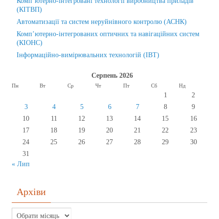
Комп’ютерно-інтегровані технології виробництва приладів
(КІТВП)
Автоматизації та систем неруйнівного контролю (АСНК)
Комп’ютерно-інтегрованих оптичних та навігаційних систем
(КІОНС)
Інформаційно-вимірювальних технологій (ІВТ)
Серпень 2026
Пн
Вт
Ср
Чт
Пт
Сб
Нд
1
2
3
4
5
6
7
8
9
10
11
12
13
14
15
16
17
18
19
20
21
22
23
24
25
26
27
28
29
30
31
« Лип
Архіви