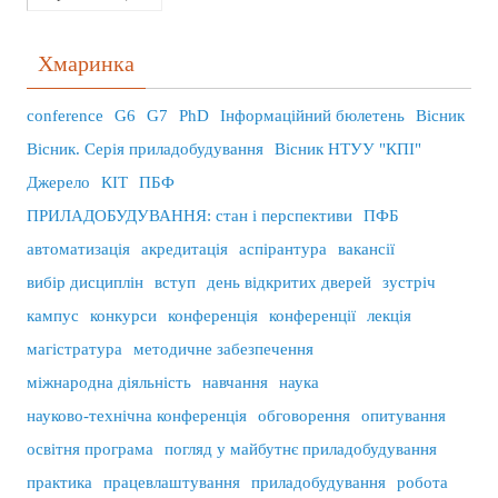
Хмаринка
conference
G6
G7
PhD
Інформаційний бюлетень
Вісник
Вісник. Серія приладобудування
Вісник НТУУ "КПІ"
Джерело
КІТ
ПБФ
ПРИЛАДОБУДУВАННЯ: стан і перспективи
ПФБ
автоматизація
акредитація
аспірантура
вакансії
вибір дисциплін
вступ
день відкритих дверей
зустріч
кампус
конкурси
конференція
конференції
лекція
магістратура
методичне забезпечення
міжнародна діяльність
навчання
наука
науково-технічна конференція
обговорення
опитування
освітня програма
погляд у майбутнє приладобудування
практика
працевлаштування
приладобудування
робота