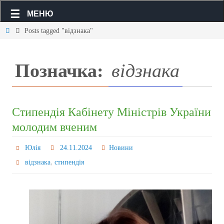
МЕНЮ
Posts tagged "відзнака"
Позначка:
відзнака
Стипендія Кабінету Міністрів України
молодим вченим
Юлія
24.11.2024
Новини
,
відзнака
стипендія