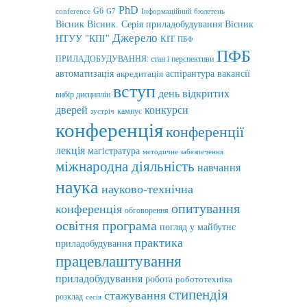
PhD
G6
conference
G7
Інформаційний бюлетень
Вісник
Вісник. Серія приладобудування
Вісник
Джерело
НТУУ "КПІ"
КІТ
ПБФ
ПФБ
ПРИЛАДОБУДУВАННЯ: стан і перспективи
автоматизація
аспірантура
вакансії
акредитація
вступ
день відкритих
вибір дисциплін
дверей
конкурси
кампус
зустріч
конференція
конференції
лекція
магістратура
методичне забезпечення
міжнародна діяльність
навчання
наука
науково-технічна
опитування
конференція
обговорення
освітня програма
погляд у майбутнє
практика
приладобудування
працевлаштування
приладобудування
робота
робототехніка
стипендія
стажування
розклад
сесія