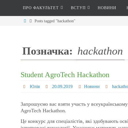
ПРО ФАКУЛЬТЕТ
ВСТУП
НОВИНИ
Posts tagged "hackathon"
Позначка:
hackathon
Student AgroTech Hackathon
Юлія
20.09.2019
Новини
hackath
Запрошуємо вас взяти участь у всеукраїнськом
AgroTech Hackathon.
Це конкурс для спеціалістів, які здобувають ос
інтегровані технології. Учасники матимуть наг