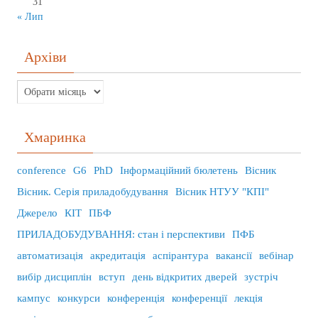
31
« Лип
Архіви
Хмаринка
conference
G6
PhD
Інформаційний бюлетень
Вісник
Вісник. Серія приладобудування
Вісник НТУУ "КПІ"
Джерело
КІТ
ПБФ
ПРИЛАДОБУДУВАННЯ: стан і перспективи
ПФБ
автоматизація
акредитація
аспірантура
вакансії
вебінар
вибір дисциплін
вступ
день відкритих дверей
зустріч
кампус
конкурси
конференція
конференції
лекція