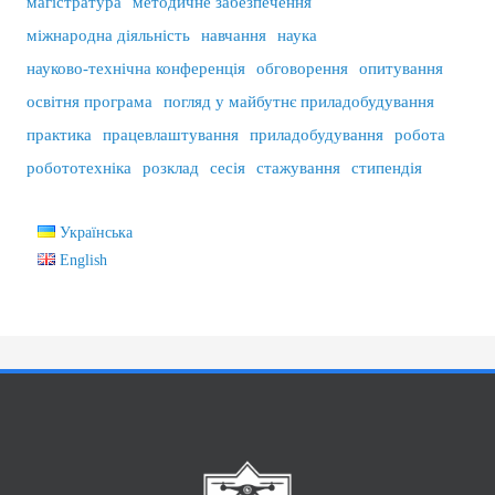
магістратура
методичне забезпечення
міжнародна діяльність
навчання
наука
науково-технічна конференція
обговорення
опитування
освітня програма
погляд у майбутнє приладобудування
практика
працевлаштування
приладобудування
робота
робототехніка
розклад
сесія
стажування
стипендія
Українська
English