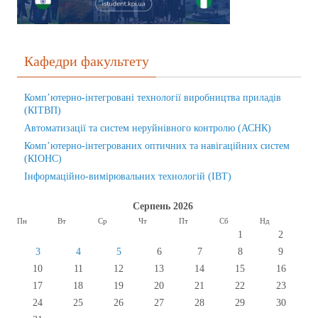
Кафедри факультету
Комп’ютерно-інтегровані технології виробництва приладів
(КІТВП)
Автоматизації та систем неруйнівного контролю (АСНК)
Комп’ютерно-інтегрованих оптичних та навігаційних систем
(КІОНС)
Інформаційно-вимірювальних технологій (ІВТ)
Серпень 2026
Пн
Вт
Ср
Чт
Пт
Сб
Нд
1
2
3
4
5
6
7
8
9
10
11
12
13
14
15
16
17
18
19
20
21
22
23
24
25
26
27
28
29
30