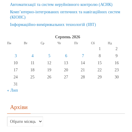
Автоматизації та систем неруйнівного контролю (АСНК)
Комп’ютерно-інтегрованих оптичних та навігаційних систем
(КІОНС)
Інформаційно-вимірювальних технологій (ІВТ)
Серпень 2026
Пн
Вт
Ср
Чт
Пт
Сб
Нд
1
2
3
4
5
6
7
8
9
10
11
12
13
14
15
16
17
18
19
20
21
22
23
24
25
26
27
28
29
30
31
« Лип
Архіви