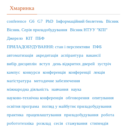
Хмаринка
conference
G6
G7
PhD
Інформаційний бюлетень
Вісник
Вісник. Серія приладобудування
Вісник НТУУ "КПІ"
Джерело
КІТ
ПБФ
ПРИЛАДОБУДУВАННЯ: стан і перспективи
ПФБ
автоматизація
акредитація
аспірантура
вакансії
вибір дисциплін
вступ
день відкритих дверей
зустріч
кампус
конкурси
конференція
конференції
лекція
магістратура
методичне забезпечення
міжнародна діяльність
навчання
наука
науково-технічна конференція
обговорення
опитування
освітня програма
погляд у майбутнє приладобудування
практика
працевлаштування
приладобудування
робота
робототехніка
розклад
сесія
стажування
стипендія