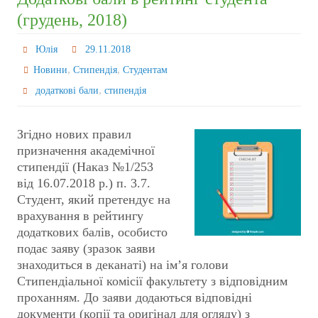
(грудень, 2018)
Юлія
29.11.2018
,
,
Новини
Стипендія
Студентам
,
додаткові бали
стипендія
Згідно нових правил
призначення академічної
стипендії (Наказ №1/253
від 16.07.2018 р.) п. 3.7.
Студент, який претендує на
врахування в рейтингу
додаткових балів, особисто
подає заяву (зразок заяви
знаходиться в деканаті) на ім’я голови
Стипендіальної комісії факультету з відповідним
проханням. До заяви додаються відповідні
документи (копії та оригінал для огляду) з