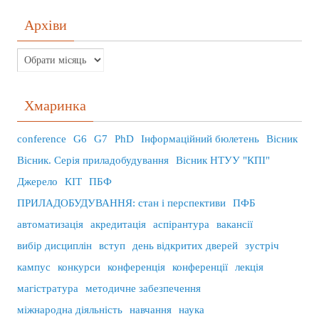
Архіви
Хмаринка
conference
G6
G7
PhD
Інформаційний бюлетень
Вісник
Вісник. Серія приладобудування
Вісник НТУУ "КПІ"
Джерело
КІТ
ПБФ
ПРИЛАДОБУДУВАННЯ: стан і перспективи
ПФБ
автоматизація
акредитація
аспірантура
вакансії
вибір дисциплін
вступ
день відкритих дверей
зустріч
кампус
конкурси
конференція
конференції
лекція
магістратура
методичне забезпечення
міжнародна діяльність
навчання
наука