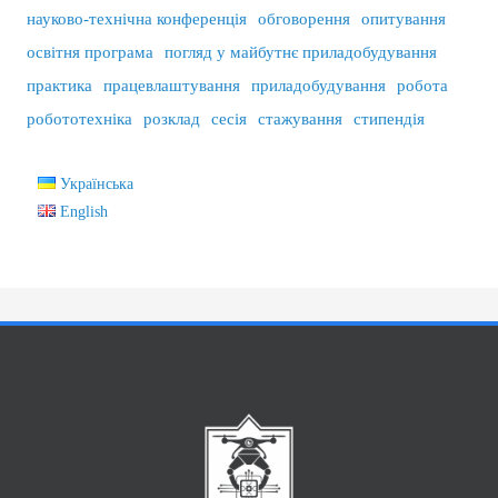
науково-технічна конференція
обговорення
опитування
освітня програма
погляд у майбутнє приладобудування
практика
працевлаштування
приладобудування
робота
робототехніка
розклад
сесія
стажування
стипендія
Українська
English