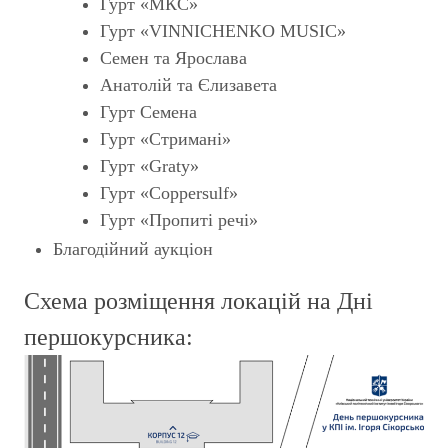
Гурт «МКС»
Гурт «VINNICHENKO MUSIC»
Семен та Ярослава
Анатолій та Єлизавета
Гурт Семена
Гурт «Стримані»
Гурт «Graty»
Гурт «Coppersulf»
Гурт «Пропиті речі»
Благодійний аукціон
Схема розміщення локацій на Дні
першокурсника: