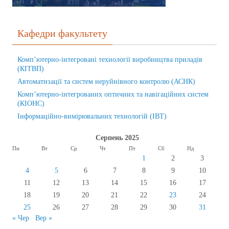
Кафедри факультету
Комп’ютерно-інтегровані технології виробництва приладів
(КІТВП)
Автоматизації та систем неруйнівного контролю (АСНК)
Комп’ютерно-інтегрованих оптичних та навігаційних систем
(КІОНС)
Інформаційно-вимірювальних технологій (ІВТ)
Серпень 2025
Пн
Вт
Ср
Чт
Пт
Сб
Нд
1
2
3
4
5
6
7
8
9
10
11
12
13
14
15
16
17
18
19
20
21
22
23
24
25
26
27
28
29
30
31
« Чер
Вер »